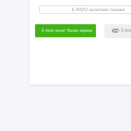
E-IMZO калитини танланг
E-im
E-imzo калит билан кириш