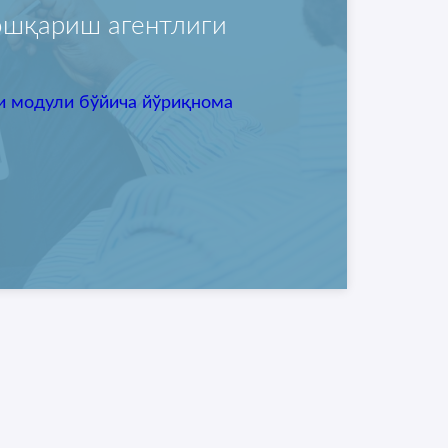
ошқариш агентлиги
и модули бўйича йўриқнома