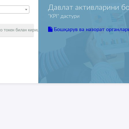
Давлат активларини б
"KPI" дастури
Бошқарув ва назорат органлар
zo токен билан кириш