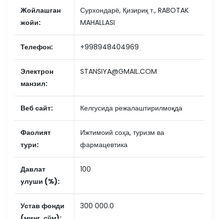
Жойлашган
Сурхондарё, Қизириқ т., RABOTAK
жойи:
MAHALLASI
Телефон:
+998948404969
Электрон
STANSIYA@GMAIL.COM
манзил:
Веб сайт:
Келгусида режалаштирилмоқда
Фаолият
Ижтимоий соҳа, туризм ва
тури:
фармацевтика
Давлат
100
улуши (%):
Устав фонди
300 000.0
(минг. сўм):