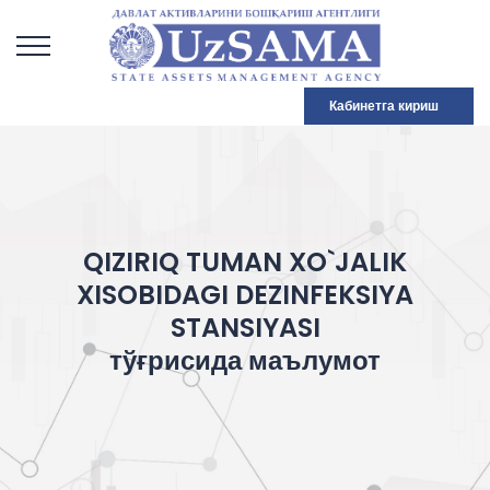
Кабинетга кириш
QIZIRIQ TUMAN XO`JALIK
XISOBIDAGI DEZINFEKSIYA
STANSIYASI
тўғрисида маълумот