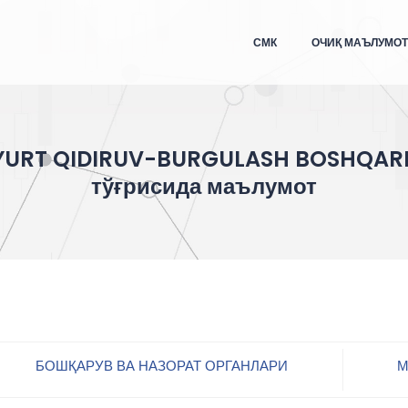
СМК
ОЧИҚ МАЪЛУМО
YURT QIDIRUV-BURGULASH BOSHQAR
тўғрисида маълумот
БОШҚАРУВ ВА НАЗОРАТ ОРГАНЛАРИ
М