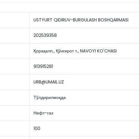
USTYURT QIDIRUV-BURGULASH BOSHQARMASI
202539358
Қорақалп., Қўнғирот т., NAVOYI KO'CHASI
913915281
URB@UMAIL.UZ
Тўлдирилмоқда
Нефт-газ
100