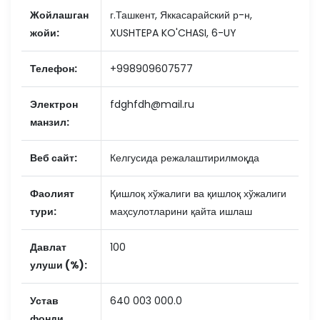
Жойлашган
г.Ташкент, Яккасарайский р-н,
жойи:
XUSHTEPA KO'CHASI, 6-UY
Телефон:
+998909607577
Электрон
fdghfdh@mail.ru
манзил:
Веб сайт:
Келгусида режалаштирилмоқда
Фаолият
Қишлоқ хўжалиги ва қишлоқ хўжалиги
тури:
маҳсулотларини қайта ишлаш
Давлат
100
улуши (%):
Устав
640 003 000.0
фонди