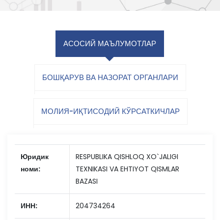
АСОСИЙ МАЪЛУМОТЛАР
БОШҚАРУВ ВА НАЗОРАТ ОРГАНЛАРИ
МОЛИЯ-ИҚТИСОДИЙ КЎРСАТКИЧЛАР
Юридик
RESPUBLIKA QISHLOQ XO`JALIGI
номи:
TEXNIKASI VA EHTIYOT QISMLAR
BAZASI
ИНН:
204734264