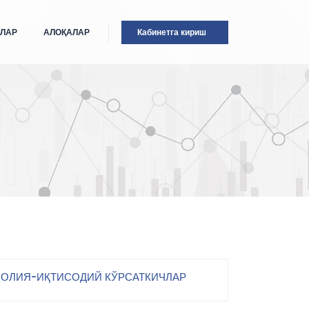
ТЛАР
АЛОҚАЛАР
Кабинетга кириш
ОЛИЯ-ИҚТИСОДИЙ КЎРСАТКИЧЛАР