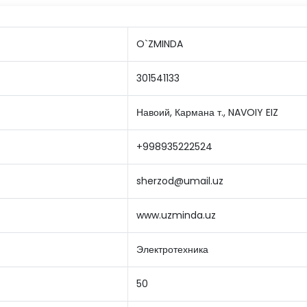
O`ZMINDA
301541133
Навоий, Кармана т., NAVOIY EIZ
+998935222524
sherzod@umail.uz
www.uzminda.uz
Электротехника
50