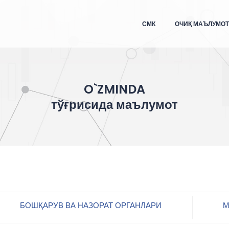
СМК
ОЧИҚ МАЪЛУМО
O`ZMINDA
тўғрисида маълумот
БОШҚАРУВ ВА НАЗОРАТ ОРГАНЛАРИ
М