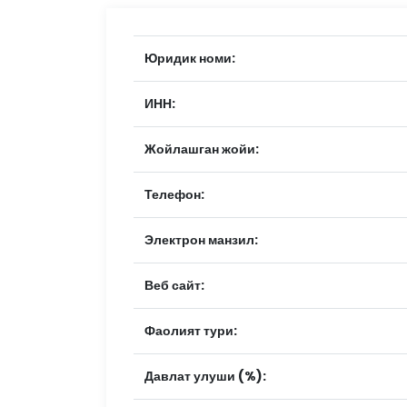
Юридик номи:
ИНН:
Жойлашган жойи:
Телефон:
Электрон манзил:
Веб сайт:
Фаолият тури:
Давлат улуши (%):