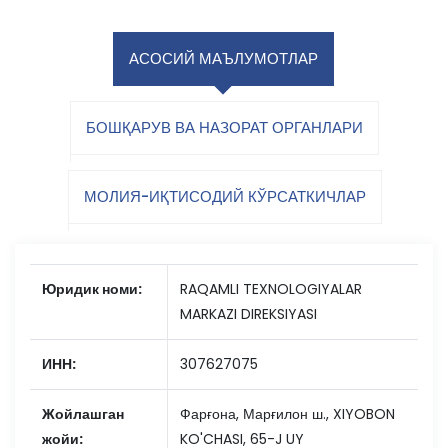
АСОСИЙ МАЪЛУМОТЛАР
БОШҚАРУВ ВА НАЗОРАТ ОРГАНЛАРИ
МОЛИЯ-ИҚТИСОДИЙ КЎРСАТКИЧЛАР
Юридик номи:
RAQAMLI TEXNOLOGIYALAR
MARKAZI DIREKSIYASI
ИНН:
307627075
Жойлашган
Фарғона, Марғилон ш., XIYOBON
жойи:
KO'CHASI, 65-J UY