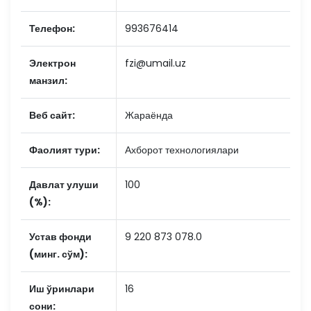
Телефон:
993676414
Электрон
fzi@umail.uz
манзил:
Веб сайт:
Жараёнда
Фаолият тури:
Ахборот технологиялари
Давлат улуши
100
(%):
Устав фонди
9 220 873 078.0
(минг. сўм):
Иш ўринлари
16
сони: