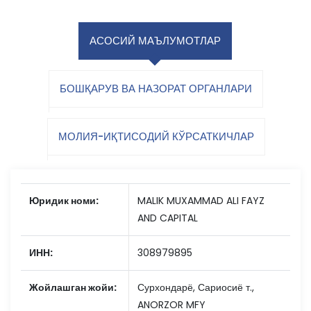
АСОСИЙ МАЪЛУМОТЛАР
БОШҚАРУВ ВА НАЗОРАТ ОРГАНЛАРИ
МОЛИЯ-ИҚТИСОДИЙ КЎРСАТКИЧЛАР
Юридик номи:
MALIK MUXAMMAD ALI FAYZ
AND CAPITAL
ИНН:
308979895
Жойлашган жойи:
Сурхондарё, Сариосиё т.,
ANORZOR MFY