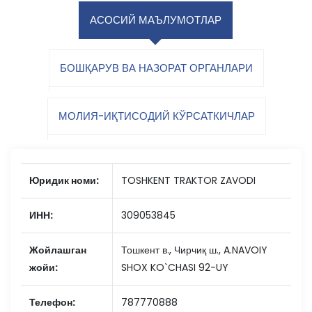
АСОСИЙ МАЪЛУМОТЛАР
БОШҚАРУВ ВА НАЗОРАТ ОРГАНЛАРИ
МОЛИЯ-ИҚТИСОДИЙ КЎРСАТКИЧЛАР
Юридик номи:
TOSHKENT TRAKTOR ZAVODI
ИНН:
309053845
Жойлашган
Тошкент в., Чирчиқ ш., A.NAVOIY
жойи:
SHOX KO`CHASI 92-UY
Телефон:
787770888