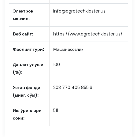
Электрон
info@agrotechklaster.uz
манзил:
Веб сайт:
https://www.agrotechklaster.uz/
Фаолият тури:
Машинасозлик
Давлат улуши
100
(%):
Устав фонди
203 770 405 855.6
(минг. сўм):
Иш ўринлари
511
сони: