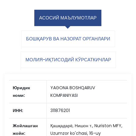
АСОСИЙ МАЪЛУМОТЛАР
БОШҚАРУВ ВА НАЗОРАТ ОРГАНЛАРИ
МОЛИЯ-ИҚТИСОДИЙ КЎРСАТКИЧЛАР
Юридик
YAGONA BOSHQARUV
номи:
KOMPANIYASI
ИНН:
311876201
Жойлашган
Қашқадарё, Нишон т., Nuriston MFY,
жойи:
Uzumzor ko'chasi, 16-uy