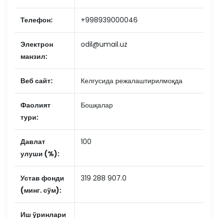
Телефон:
+998939000046
Электрон
odil@umail.uz
манзил:
Веб сайт:
Келгусида режалаштирилмоқда
Фаолият
Бошқалар
тури:
Давлат
100
улуши (%):
Устав фонди
319 288 907.0
(минг. сўм):
Иш ўринлари