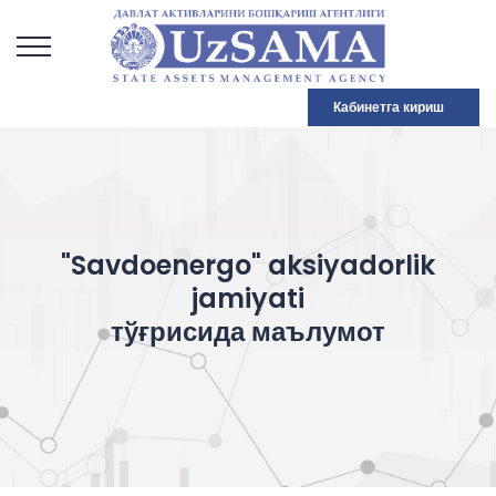
Кабинетга кириш
"Savdoenergo" aksiyadorlik
jamiyati
тўғрисида маълумот