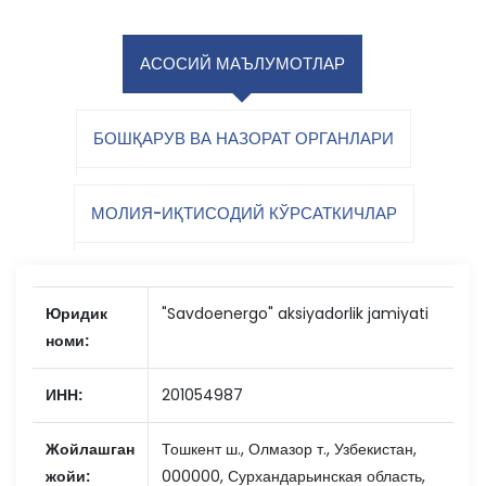
АСОСИЙ МАЪЛУМОТЛАР
БОШҚАРУВ ВА НАЗОРАТ ОРГАНЛАРИ
МОЛИЯ-ИҚТИСОДИЙ КЎРСАТКИЧЛАР
Юридик
"Savdoenergo" aksiyadorlik jamiyati
номи:
ИНН:
201054987
Жойлашган
Тошкент ш., Олмазор т., Узбекистан,
жойи:
000000, Сурхандарьинская область,