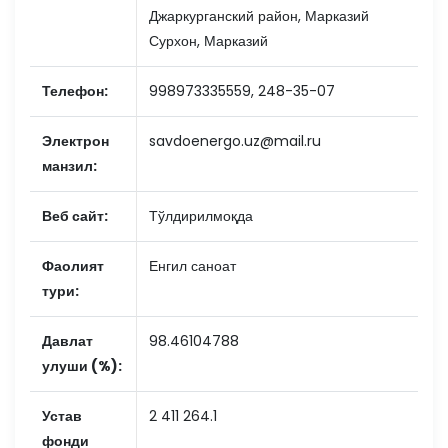
Джаркурганский район, Марказий
Сурхон, Марказий
Телефон:
998973335559, 248-35-07
Электрон
savdoenergo.uz@mail.ru
манзил:
Веб сайт:
Тўлдирилмоқда
Фаолият
Енгил саноат
тури:
Давлат
98.46104788
улуши (%):
Устав
2 411 264.1
фонди