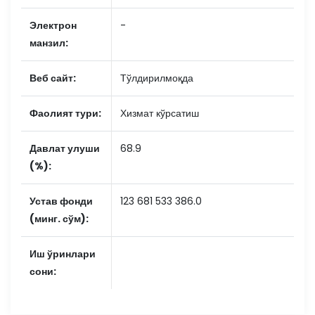
Электрон
-
манзил:
Веб сайт:
Тўлдирилмоқда
Фаолият тури:
Хизмат кўрсатиш
Давлат улуши
68.9
(%):
Устав фонди
123 681 533 386.0
(минг. сўм):
Иш ўринлари
сони: