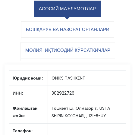
АСОСИЙ МАЪЛУМОТЛАР
БОШҚАРУВ ВА НАЗОРАТ ОРГАНЛАРИ
МОЛИЯ-ИҚТИСОДИЙ КЎРСАТКИЧЛАР
Юридик номи:
ONIKS TASHKENT
ИНН:
302922726
Жойлашган
Тошкент ш., Олмазор т., USTA
жойи:
SHIRIN KO`CHASI, , 121-B-UY
Телефон: