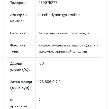
Телефон:
939975277
Электрон
nurobodyadm@umail.uz
манзил:
Веб сайт:
Келгусида режалаштирилмоқда
Фаолият
Қишлоқ хўжалиги ва қишлоқ хўжалиги
тури:
маҳсулотларини қайта ишлаш
Давлат
100
улуши (%):
Устав фонди
176 606 017.0
(минг. сўм):
Иш
7
ўринлари