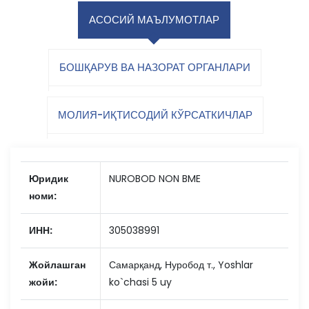
АСОСИЙ МАЪЛУМОТЛАР
БОШҚАРУВ ВА НАЗОРАТ ОРГАНЛАРИ
МОЛИЯ-ИҚТИСОДИЙ КЎРСАТКИЧЛАР
Юридик
NUROBOD NON BME
номи:
ИНН:
305038991
Жойлашган
Самарқанд, Нуробод т., Yoshlar
жойи:
ko`chasi 5 uy