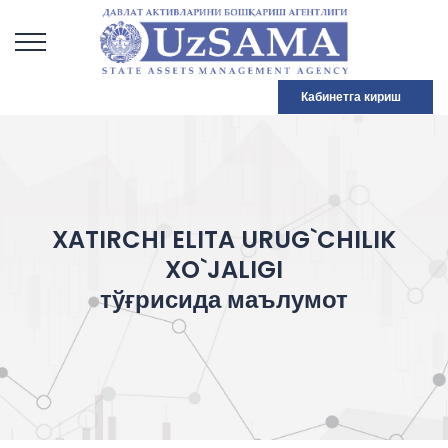
Кабинетга кириш
XATIRCHI ELITA URUG`CHILIK
XO`JALIGI
тўғрисида маълумот