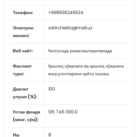
Телефон:
+998936246524
Электрон
xatirchielita@mail.uz
манзил:
Веб сайт:
Келгусида режалаштирилмоқда
Фаолият
Қишлоқ хўжалиги ва қишлоқ хўжалиги
тури:
маҳсулотларини қайта ишлаш
Давлат
100
улуши (%):
Устав фонди
105 746 000.0
(минг. сўм):
Иш
8