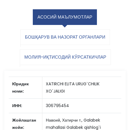
АСОСИЙ МАЪЛУМОТЛАР
БОШҚАРУВ ВА НАЗОРАТ ОРГАНЛАРИ
МОЛИЯ-ИҚТИСОДИЙ КЎРСАТКИЧЛАР
Юридик
XATIRCHI ELITA URUG`CHILIK
номи:
XO`JALIGI
ИНН:
306795454
Жойлашган
Навоий, Хатирчи т., Galabek
жойи:
mahallasi Galabek qishlog`i