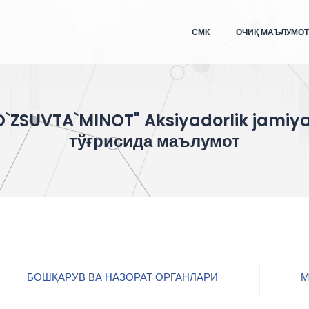
СМК
ОЧИҚ МАЪЛУМО
O`ZSUVTA`MINOT" Aksiyadorlik jamiya
тўғрисида маълумот
БОШҚАРУВ ВА НАЗОРАТ ОРГАНЛАРИ
М