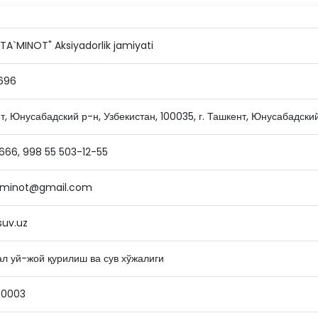
TA`MINOT" Aksiyadorlik jamiyati
696
т, Юнусабадский р-н, Узбекистан, 100035, г. Ташкент, Юнусабадский 
66, 998 55 503-12-55
aminot@gmail.com
uv.uz
л уй-жой қурилиш ва сув хўжалиги
00003