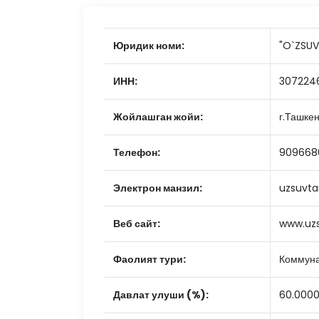
Юридик номи:
"O`ZSUV
ИНН:
307224
Жойлашган жойи:
г.Ташкен
Телефон:
9096686
Электрон манзил:
uzsuvt
Веб сайт:
www.uzs
Фаолият тури:
Коммуна
Давлат улуши (%):
60.000