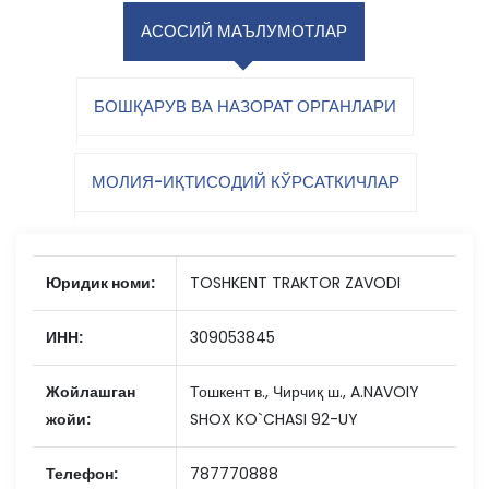
АСОСИЙ МАЪЛУМОТЛАР
БОШҚАРУВ ВА НАЗОРАТ ОРГАНЛАРИ
МОЛИЯ-ИҚТИСОДИЙ КЎРСАТКИЧЛАР
Юридик номи:
TOSHKENT TRAKTOR ZAVODI
ИНН:
309053845
Жойлашган
Тошкент в., Чирчиқ ш., A.NAVOIY
жойи:
SHOX KO`CHASI 92-UY
Телефон:
787770888