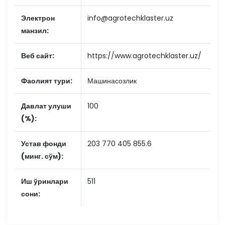
Электрон
info@agrotechklaster.uz
манзил:
Веб сайт:
https://www.agrotechklaster.uz/
Фаолият тури:
Машинасозлик
Давлат улуши
100
(%):
Устав фонди
203 770 405 855.6
(минг. сўм):
Иш ўринлари
511
сони: