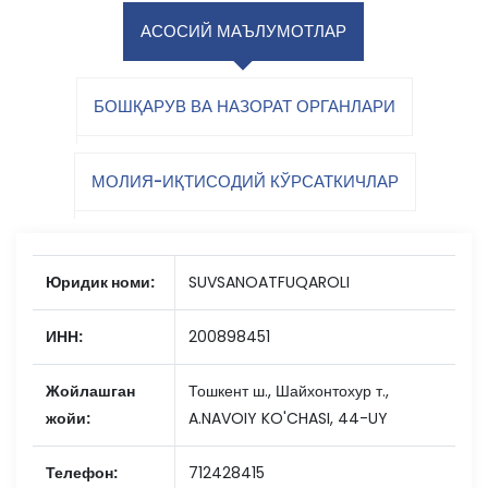
АСОСИЙ МАЪЛУМОТЛАР
БОШҚАРУВ ВА НАЗОРАТ ОРГАНЛАРИ
МОЛИЯ-ИҚТИСОДИЙ КЎРСАТКИЧЛАР
Юридик номи:
SUVSANOATFUQAROLI
ИНН:
200898451
Жойлашган
Тошкент ш., Шайхонтохур т.,
жойи:
A.NAVOIY KO'CHASI, 44-UY
Телефон:
712428415