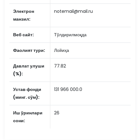
Электрон
notemail@mail.ru
манзил:
Веб сайт:
Тўлдирилмоқда
Фаолият тури:
Лойиҳа
Давлат улуши
77.82
(%):
Устав фонди
131 966 000.0
(минг. сўм):
Иш ўринлари
26
сони: