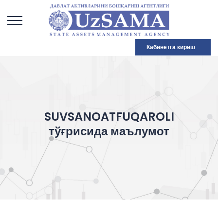
Кабинетга кириш
SUVSANOATFUQAROLI
тўғрисида маълумот