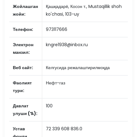
Жойлашган
Қашқадарё, Косон т., Mustaqillik shoh
жойи:
ko'chasi, 103-uy
Телефон:
973117666
Электрон
kngre1938@inbox.ru
манзил:
Веб сайт:
Келгусида режалаштирилмоқда
Фаолият
Нефт-газ
тури:
Давлат
100
улуши (%):
Устав
72 339 608 836.0
фонди