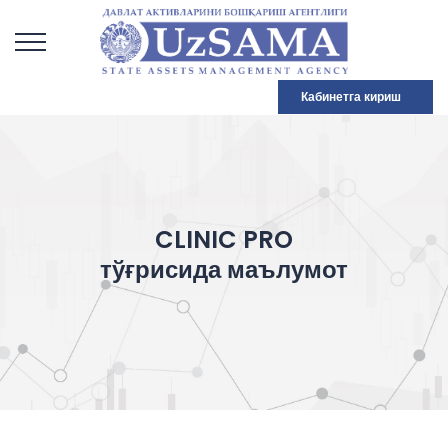
Кабинетга кириш
CLINIC PRO
тўғрисида маълумот