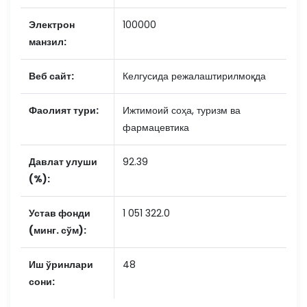
Электрон
100000
манзил:
Веб сайт:
Келгусида режалаштирилмоқда
Фаолият тури:
Ижтимоий соҳа, туризм ва
фармацевтика
Давлат улуши
92.39
(%):
Устав фонди
1 051 322.0
(минг. сўм):
Иш ўринлари
48
сони: