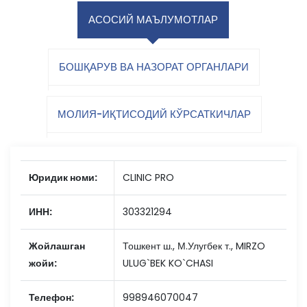
АСОСИЙ МАЪЛУМОТЛАР
БОШҚАРУВ ВА НАЗОРАТ ОРГАНЛАРИ
МОЛИЯ-ИҚТИСОДИЙ КЎРСАТКИЧЛАР
Юридик номи:
CLINIC PRO
ИНН:
303321294
Жойлашган
Тошкент ш., М.Улугбек т., MIRZO
жойи:
ULUG`BEK KO`CHASI
Телефон:
998946070047