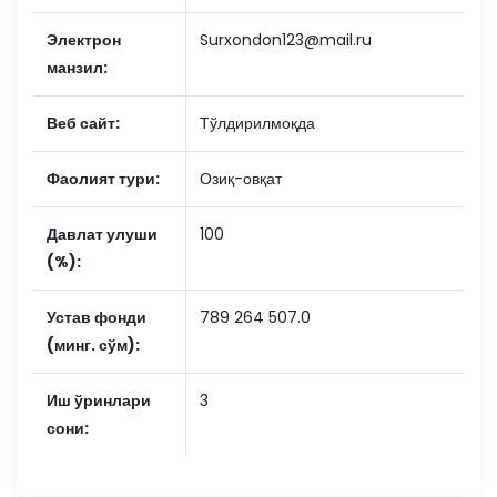
Электрон
Surxondon123@mail.ru
манзил:
Веб сайт:
Тўлдирилмоқда
Фаолият тури:
Озиқ-овқат
Давлат улуши
100
(%):
Устав фонди
789 264 507.0
(минг. сўм):
Иш ўринлари
3
сони: