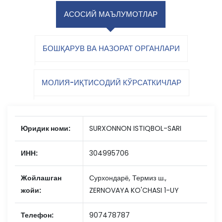
АСОСИЙ МАЪЛУМОТЛАР
БОШҚАРУВ ВА НАЗОРАТ ОРГАНЛАРИ
МОЛИЯ-ИҚТИСОДИЙ КЎРСАТКИЧЛАР
Юридик номи:
SURXONNON ISTIQBOL-SARI
ИНН:
304995706
Жойлашган
Сурхондарё, Термиз ш.,
жойи:
ZERNOVAYA KO'CHASI 1-UY
Телефон:
907478787