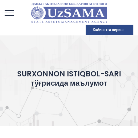
Кабинетга кириш
SURXONNON ISTIQBOL-SARI
тўғрисида маълумот