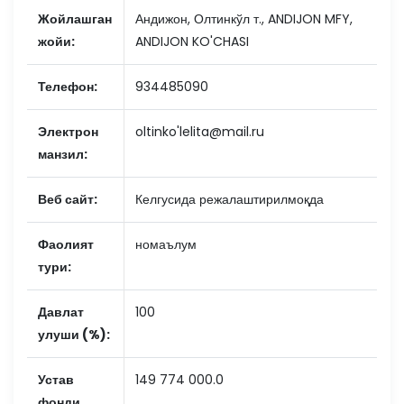
Жойлашган
Андижон, Олтинкўл т., ANDIJON MFY,
жойи:
ANDIJON KO'CHASI
Телефон:
934485090
Электрон
oltinko'lelita@mail.ru
манзил:
Веб сайт:
Келгусида режалаштирилмоқда
Фаолият
номаълум
тури:
Давлат
100
улуши (%):
Устав
149 774 000.0
фонди