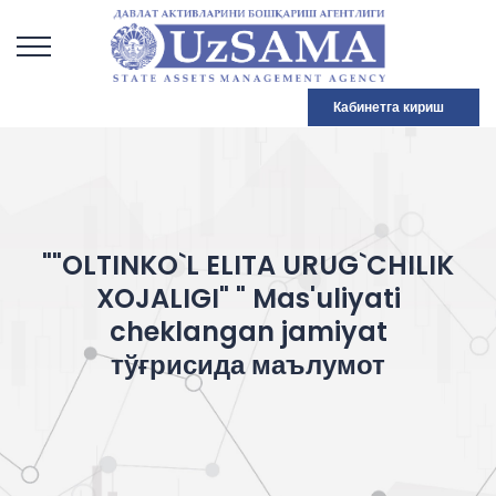
Кабинетга кириш
""OLTINKO`L ELITA URUG`CHILIK
XOJALIGI" " Mas'uliyati
cheklangan jamiyat
тўғрисида маълумот