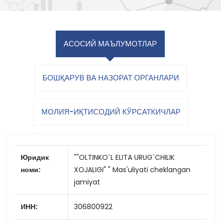
АСОСИЙ МАЪЛУМОТЛАР
БОШҚАРУВ ВА НАЗОРАТ ОРГАНЛАРИ
МОЛИЯ-ИҚТИСОДИЙ КЎРСАТКИЧЛАР
Юридик
""OLTINKO`L ELITA URUG`CHILIK
номи:
XOJALIGI" " Mas'uliyati cheklangan
jamiyat
ИНН:
306800922