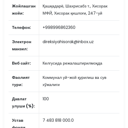
Жойлашган
Қашқадарё, Шахрисабз т., Хисорак
жойи:
МФЙ, Хисорак қишлоғи, 247-уй
Телефон:
+998996862360
Электрон
direksiyahisorak@inbox.uz
манзил:
Веб сайт:
Келгусида режалаштирилмоқда
Фаолият
Коммунал уй-жой қурилиш ва сув
тури:
хўжалиги
Давлат
100
улуши (%):
Устав
7 483 818 000.0
фонди