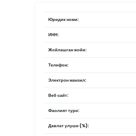
Юридик номи:
ИНН:
Жойлашган жойи:
Телефон:
Электрон манзил:
Веб сайт:
Фаолият тури:
Давлат улуши (%):