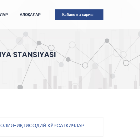
ТЛАР
АЛОҚАЛАР
Кабинетга кириш
YA STANSIYASI
ОЛИЯ-ИҚТИСОДИЙ КЎРСАТКИЧЛАР