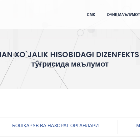
СМК
ОЧИҚ МАЪЛУМО
N XO`JALIK HISOBIDAGI DIZENFEKTSI
тўғрисида маълумот
БОШҚАРУВ ВА НАЗОРАТ ОРГАНЛАРИ
М