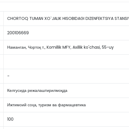
CHORTOQ TUMAN XO`JALIK HISOBIDAGI DIZENFEKTSIYA STANSI
200106669
Наманган, Чортоқ т., Komillik MFY, Axillik ko'chasi, 55-uy
-
Келгусида режалаштирилмоқда
Ижтимоий соҳа, туризм ва фармацевтика
100