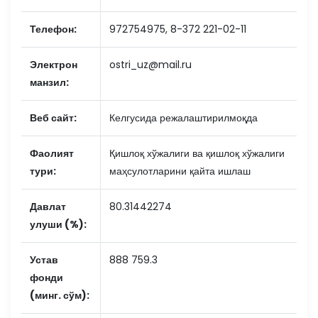
Телефон:
972754975, 8-372 221-02-11
Электрон
ostri_uz@mail.ru
манзил:
Веб сайт:
Келгусида режалаштирилмоқда
Фаолият
Қишлоқ хўжалиги ва қишлоқ хўжалиги
тури:
маҳсулотларини қайта ишлаш
Давлат
80.31442274
улуши (%):
Устав
888 759.3
фонди
(минг. сўм):