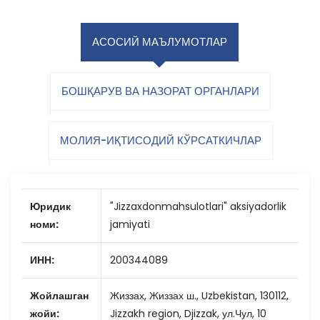
АСОСИЙ МАЪЛУМОТЛАР
БОШҚАРУВ ВА НАЗОРАТ ОРГАНЛАРИ
МОЛИЯ-ИҚТИСОДИЙ КЎРСАТКИЧЛАР
Юридик
"Jizzaxdonmahsulotlari" aksiyadorlik
номи:
jamiyati
ИНН:
200344089
Жойлашган
Жиззах, Жиззах ш., Uzbekistan, 130112,
жойи:
Jizzakh region, Djizzak, ул.Чул, 10