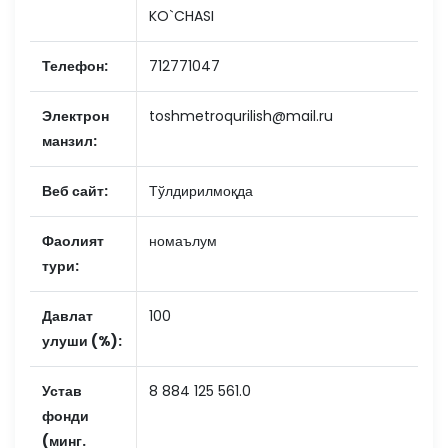
KO`CHASI
Телефон:
712771047
Электрон
toshmetroqurilish@mail.ru
манзил:
Веб сайт:
Тўлдирилмоқда
Фаолият
номаълум
тури:
Давлат
100
улуши (%):
Устав
8 884 125 561.0
фонди
(минг.