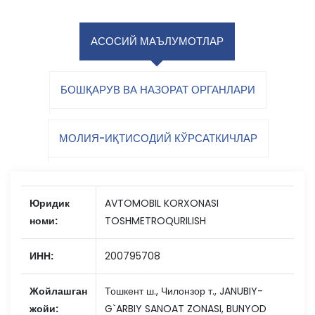
АСОСИЙ МАЪЛУМОТЛАР
БОШҚАРУВ ВА НАЗОРАТ ОРГАНЛАРИ
МОЛИЯ-ИҚТИСОДИЙ КЎРСАТКИЧЛАР
Юридик
AVTOMOBIL KORXONASI
номи:
TOSHMETROQURILISH
ИНН:
200795708
Жойлашган
Тошкент ш., Чилонзор т., JANUBIY-
жойи:
G`ARBIY SANOAT ZONASI, BUNYOD