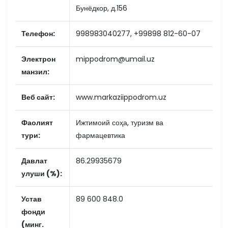
Бунёдкор, д.156
Телефон:
998983040277, +99898 812-60-07
Электрон
mippodrom@umail.uz
манзил:
Веб сайт:
www.markaziippodrom.uz
Фаолият
Ижтимоий соҳа, туризм ва
тури:
фармацевтика
Давлат
86.29935679
улуши (%):
Устав
89 600 848.0
фонди
(минг.