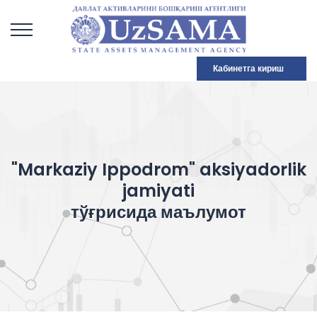
Кабинетга кириш
"Markaziy Ippodrom" aksiyadorlik
jamiyati
тўғрисида маълумот