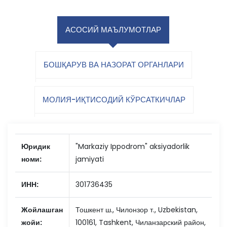
АСОСИЙ МАЪЛУМОТЛАР
БОШҚАРУВ ВА НАЗОРАТ ОРГАНЛАРИ
МОЛИЯ-ИҚТИСОДИЙ КЎРСАТКИЧЛАР
Юридик
"Markaziy Ippodrom" aksiyadorlik
номи:
jamiyati
ИНН:
301736435
Жойлашган
Тошкент ш., Чилонзор т., Uzbekistan,
жойи:
100161, Tashkent, Чиланзарский район,