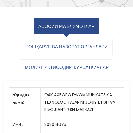
АСОСИЙ МАЪЛУМОТЛАР
БОШҚАРУВ ВА НАЗОРАТ ОРГАНЛАРИ
МОЛИЯ-ИҚТИСОДИЙ КЎРСАТКИЧЛАР
Юридик
OAK AXBOROT-KOMMUNIKATSIYA
номи:
TEXNOLOGIYALARINI JORIY ETISH VA
RIVOJLANTIRISH MARKAZI
ИНН:
303014675