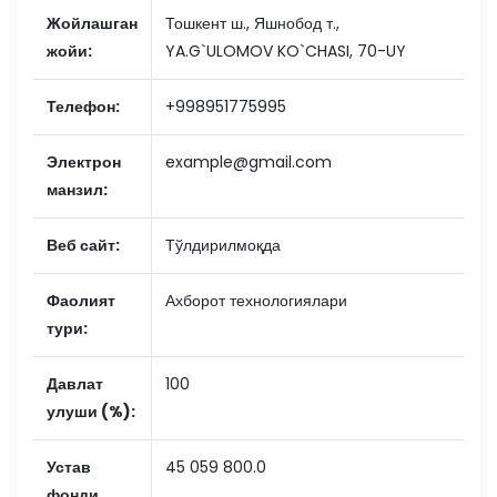
Жойлашган
Тошкент ш., Яшнобод т.,
жойи:
YA.G`ULOMOV KO`CHASI, 70-UY
Телефон:
+998951775995
Электрон
example@gmail.com
манзил:
Веб сайт:
Тўлдирилмоқда
Фаолият
Ахборот технологиялари
тури:
Давлат
100
улуши (%):
Устав
45 059 800.0
фонди