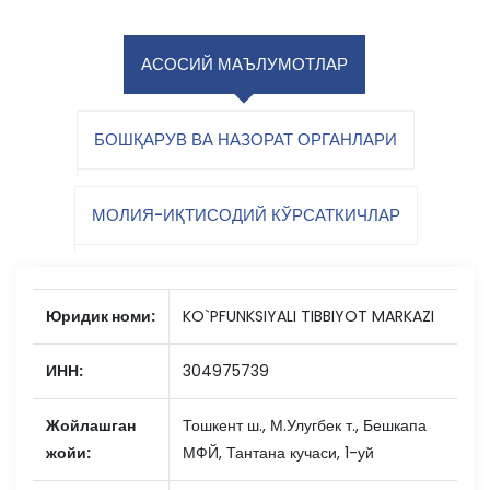
АСОСИЙ МАЪЛУМОТЛАР
БОШҚАРУВ ВА НАЗОРАТ ОРГАНЛАРИ
МОЛИЯ-ИҚТИСОДИЙ КЎРСАТКИЧЛАР
Юридик номи:
KO`PFUNKSIYALI TIBBIYOT MARKAZI
ИНН:
304975739
Жойлашган
Тошкент ш., М.Улугбек т., Бешкапа
жойи:
МФЙ, Тантана кучаси, 1-уй