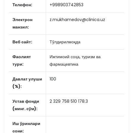
Телефон:
+998903742853
Электрон
z.mukhamedov@clinica.uz
манзил:
Веб сайт:
Тўлдирилмоқда
Фаолият
Ижтимоий соҳа, туризм ва
тури:
фармацевтика
Давлат улуши
100
(%):
Устав фонди
2 329 758 510 178.3
(минг. сўм):
Иш ўринлари
сони: