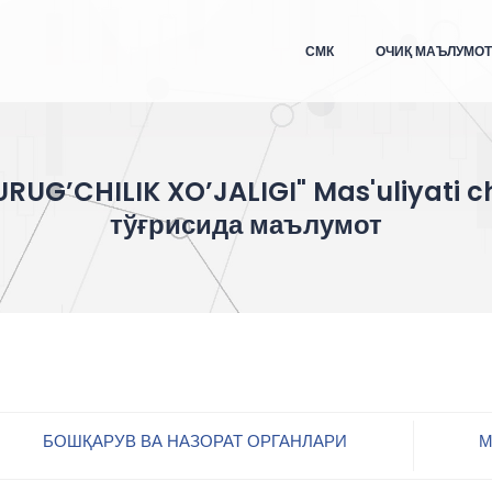
СМК
ОЧИҚ МАЪЛУМО
URUG’CHILIK XO’JALIGI" Mas'uliyati 
тўғрисида маълумот
БОШҚАРУВ ВА НАЗОРАТ ОРГАНЛАРИ
М