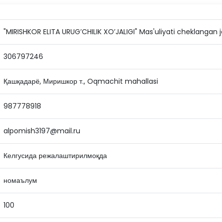
"MIRISHKOR ELITA URUG’CHILIK XO’JALIGI" Mas'uliyati cheklangan 
306797246
Қашқадарё, Миришкор т., Oqmachit mahallasi
987778918
alpomish3197@mail.ru
Келгусида режалаштирилмоқда
номаълум
100