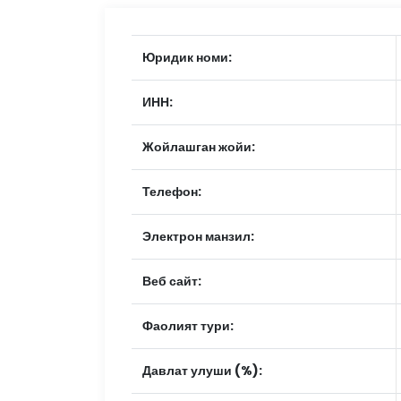
Юридик номи:
ИНН:
Жойлашган жойи:
Телефон:
Электрон манзил:
Веб сайт:
Фаолият тури:
Давлат улуши (%):