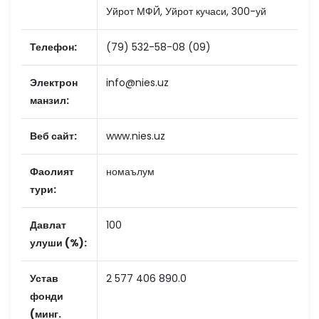
Уйрот МФЙ, Уйрот кучаси, 300-уй
Телефон:
(79) 532-58-08 (09)
Электрон
info@nies.uz
манзил:
Веб сайт:
www.nies.uz
Фаолият
номаълум
тури:
Давлат
100
улуши (%):
Устав
2 577 406 890.0
фонди
(минг.