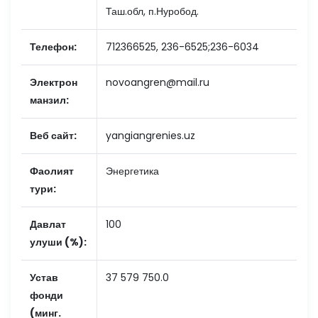
Таш.обл, п.Нуробод.
Телефон:
712366525, 236-6525;236-6034
Электрон
novoangren@mail.ru
манзил:
Веб сайт:
yangiangrenies.uz
Фаолият
Энергетика
тури:
Давлат
100
улуши (%):
Устав
37 579 750.0
фонди
(минг.