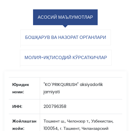
АСОСИЙ МАЪЛУМОТЛАР
БОШҚАРУВ ВА НАЗОРАТ ОРГАНЛАРИ
МОЛИЯ-ИҚТИСОДИЙ КЎРСАТКИЧЛАР
Юридик
"KO`PRIKQURILISH" aksiyadorlik
номи:
jamiyati
ИНН:
200796358
Жойлашган
Тошкент ш., Чилонзор т., Узбекистан,
жойи:
100054, г. Ташкент, Чиланзарский