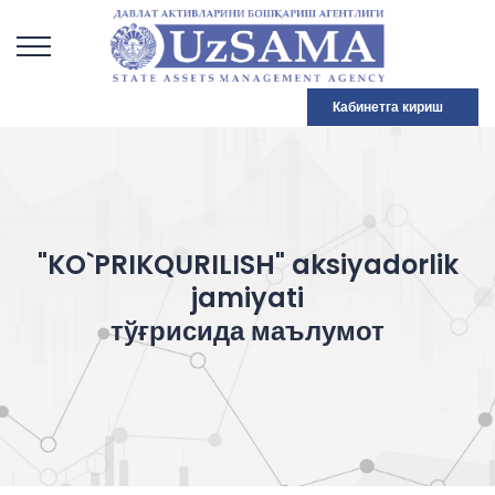
Кабинетга кириш
"KO`PRIKQURILISH" aksiyadorlik
jamiyati
тўғрисида маълумот