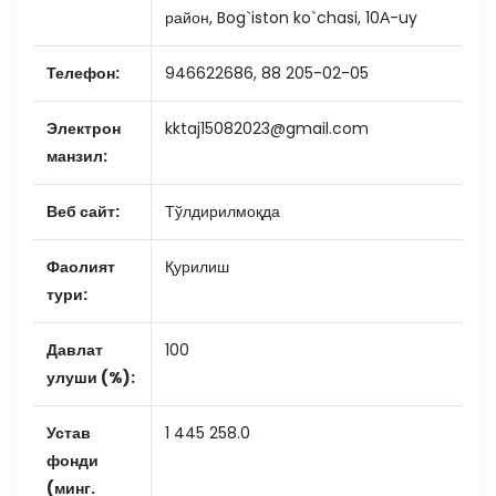
район, Bog`iston ko`chasi, 10А-uy
Телефон:
946622686, 88 205-02-05
Электрон
kktaj15082023@gmail.com
манзил:
Веб сайт:
Тўлдирилмоқда
Фаолият
Қурилиш
тури:
Давлат
100
улуши (%):
Устав
1 445 258.0
фонди
(минг.