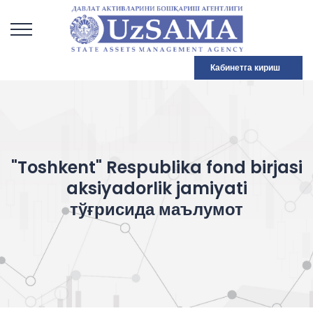
Кабинетга кириш
"Toshkent" Respublika fond birjasi
aksiyadorlik jamiyati
тўғрисида маълумот