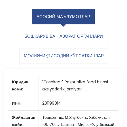
АСОСИЙ МАЪЛУМОТЛАР
БОШҚАРУВ ВА НАЗОРАТ ОРГАНЛАРИ
МОЛИЯ-ИҚТИСОДИЙ КЎРСАТКИЧЛАР
Юридик
"Toshkent" Respublika fond birjasi
номи:
aksiyadorlik jamiyati
ИНН:
201199814
Жойлашган
Тошкент ш., М.Улугбек т., Узбекистан,
жойи:
100170, г. Ташкент, Мирзо-Улугбекский