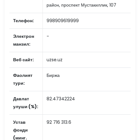
район, проспект Мустакиллик, 107
Телефон:
998909619999
Электрон
-
манзил:
Веб сайт:
uzse.uz
Фаолият
Биржа
тури:
Давлат
82.47342224
улуши (%):
Устав
92 716 313.6
фонди
(минг.