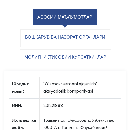
АСОСИЙ МАЪЛУМОТЛАР
БОШҚАРУВ ВА НАЗОРАТ ОРГАНЛАРИ
МОЛИЯ-ИҚТИСОДИЙ КЎРСАТКИЧЛАР
Юридик
"O`zmaxsusmontajqurilish"
номи:
aksiyadorlik kompaniyasi
ИНН:
201221898
Жойлашган
Тошкент ш., Юнусобод т., Узбекистан,
жойи:
100017, г. Ташкент, Юнусабадский