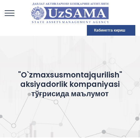
Кабинетга кириш
"O`zmaxsusmontajqurilish"
aksiyadorlik kompaniyasi
тўғрисида маълумот