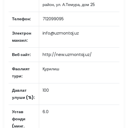
район, ул. А.Темура, дом 25
Телефон:
712099095
Электрон
info@uzmontaj.uz
манзил:
Веб сайт:
http://new.uzmontaj.uz/
Фаолият
Қурилиш
тури:
Давлат
100
улуши (%):
Устав
6.0
фонди
(минг.