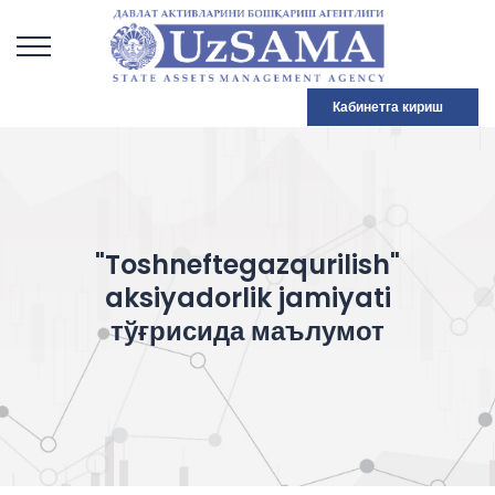
Кабинетга кириш
"Toshneftegazqurilish"
aksiyadorlik jamiyati
тўғрисида маълумот