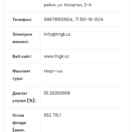
район, ул. Катартал, 2-А
Телефон:
998781501604, 71 150-16-01,14
Электрон
info@tngk.uz
манзил:
Веб сайт:
www.tngk.uz
Фаолият
Нефт-газ
тури:
Давлат
55.26260998
улуши (%):
Устав
652 715.1
фонди
(минг.