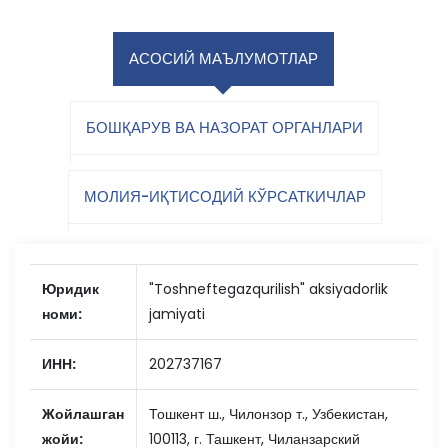
АСОСИЙ МАЪЛУМОТЛАР
БОШҚАРУВ ВА НАЗОРАТ ОРГАНЛАРИ
МОЛИЯ-ИҚТИСОДИЙ КЎРСАТКИЧЛАР
Юридик
"Toshneftegazqurilish" aksiyadorlik
номи:
jamiyati
ИНН:
202737167
Жойлашган
Тошкент ш., Чилонзор т., Узбекистан,
жойи:
100113, г. Ташкент, Чиланзарский