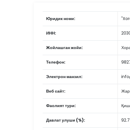
Юридик номи:
"Xor
ИНН:
203
Жойлашган жойи:
Хора
Телефон:
982
Электрон манзил:
inf
Веб сайт:
Жар
Фаолият тури:
Қишл
Давлат улуши (%):
92.