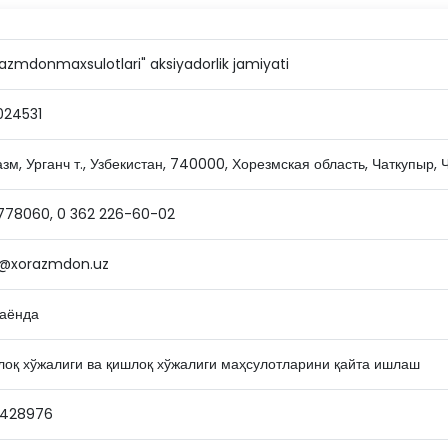
azmdonmaxsulotlari" aksiyadorlik jamiyati
024531
зм, Урганч т., Узбекистан, 740000, Хорезмская область, Чаткупыр,
778060, 0 362 226-60-02
o@xorazmdon.uz
аёнда
оқ хўжалиги ва қишлоқ хўжалиги маҳсулотларини қайта ишлаш
7428976