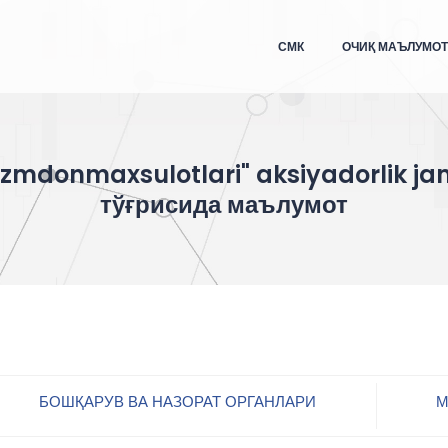
СМК
ОЧИҚ МАЪЛУМО
zmdonmaxsulotlari" aksiyadorlik ja
тўғрисида маълумот
БОШҚАРУВ ВА НАЗОРАТ ОРГАНЛАРИ
М