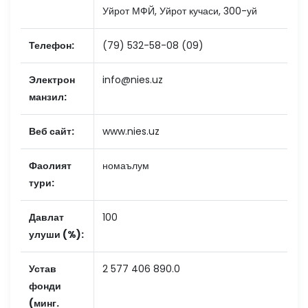
Уйрот МФЙ, Уйрот кучаси, 300-уй
Телефон:
(79) 532-58-08 (09)
Электрон
info@nies.uz
манзил:
Веб сайт:
www.nies.uz
Фаолият
номаълум
тури:
Давлат
100
улуши (%):
Устав
2 577 406 890.0
фонди
(минг.