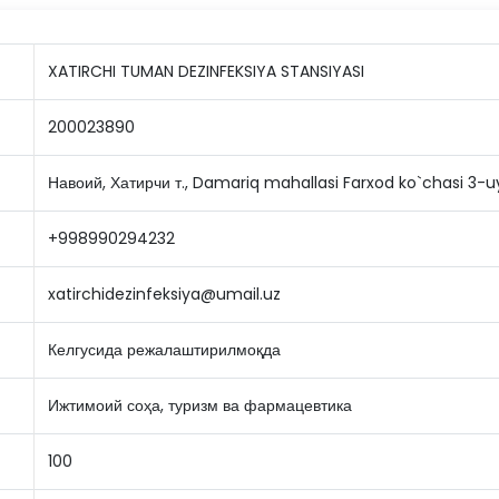
XATIRCHI TUMAN DEZINFEKSIYA STANSIYASI
200023890
Навоий, Хатирчи т., Damariq mahallasi Farxod ko`chasi 3-u
+998990294232
xatirchidezinfeksiya@umail.uz
Келгусида режалаштирилмоқда
Ижтимоий соҳа, туризм ва фармацевтика
100