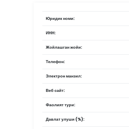
Юридик номи:
ИНН:
Жойлашган жойи:
Телефон:
Электрон манзил:
Веб сайт:
Фаолият тури:
Давлат улуши (%):