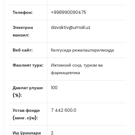
Телефон:
+998990090475
Электрон
davaktiv@umail.uz
манзил:
Веб сайт:
Келгусида режалаштирилмоқда
Фаолият тури:
Ижтимоий соҳа, туризм ва
фармацевтика
Давлат улуши
100
(%):
Устав фонди
7 442 600.0
(минг. сўм):
Иш ўринлари
2