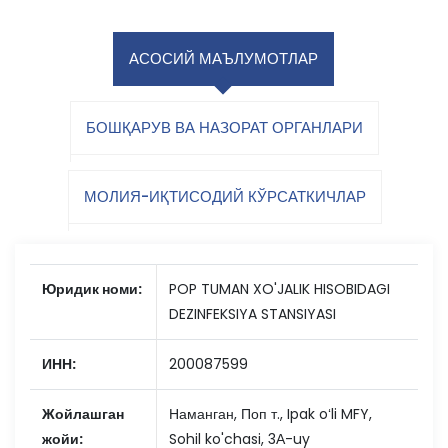
АСОСИЙ МАЪЛУМОТЛАР
БОШҚАРУВ ВА НАЗОРАТ ОРГАНЛАРИ
МОЛИЯ-ИҚТИСОДИЙ КЎРСАТКИЧЛАР
Юридик номи:
POP TUMAN XO'JALIK HISOBIDAGI
DEZINFEKSIYA STANSIYASI
ИНН:
200087599
Жойлашган
Наманган, Поп т., Ipak oʻli MFY,
жойи:
Sohil ko'chasi, 3А-uy