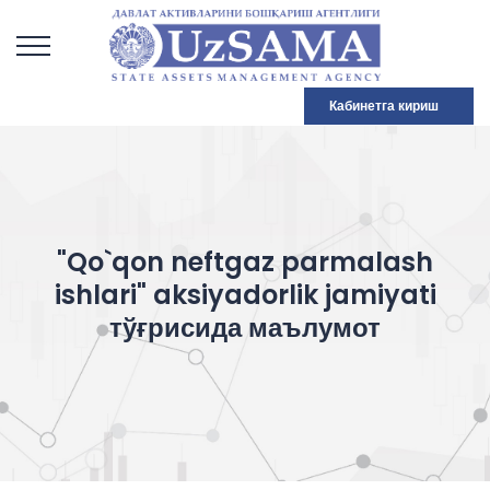
Кабинетга кириш
"Qo`qon neftgaz parmalash
ishlari" aksiyadorlik jamiyati
тўғрисида маълумот