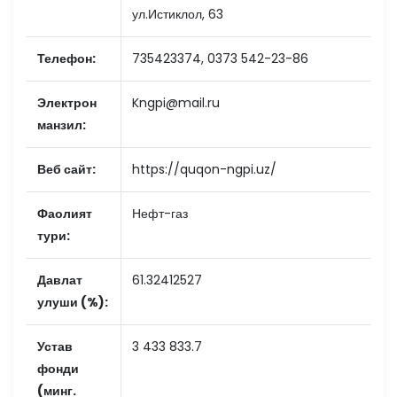
ул.Истиклол, 63
Телефон:
735423374, 0373 542-23-86
Электрон
Kngpi@mail.ru
манзил:
Веб сайт:
https://quqon-ngpi.uz/
Фаолият
Нефт-газ
тури:
Давлат
61.32412527
улуши (%):
Устав
3 433 833.7
фонди
(минг.