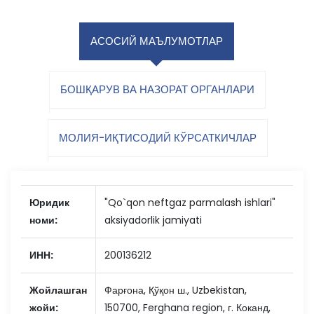
АСОСИЙ МАЪЛУМОТЛАР
БОШҚАРУВ ВА НАЗОРАТ ОРГАНЛАРИ
МОЛИЯ-ИҚТИСОДИЙ КЎРСАТКИЧЛАР
Юридик
"Qo`qon neftgaz parmalash ishlari"
номи:
aksiyadorlik jamiyati
ИНН:
200136212
Жойлашган
Фарғона, Қўқон ш., Uzbekistan,
жойи:
150700, Ferghana region, г. Коканд,