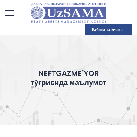
Кабинетга кириш
NEFTGAZME`YOR
тўғрисида маълумот