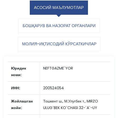
АСОСИЙ МАЪЛУМОТЛАР
БОШҚАРУВ ВА НАЗОРАТ ОРГАНЛАРИ
МОЛИЯ-ИҚТИСОДИЙ КЎРСАТКИЧЛАР
Юридик
NEFTGAZME`YOR
номи:
ИНН:
200524054
Жойлашган
Тошкент ш., М.Улугбек т., MIRZO
жойи:
ULUG`BEK KO`CHASI 32-`A`-UY