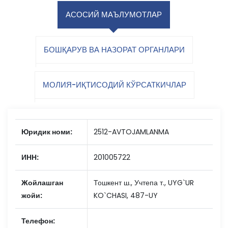
АСОСИЙ МАЪЛУМОТЛАР
БОШҚАРУВ ВА НАЗОРАТ ОРГАНЛАРИ
МОЛИЯ-ИҚТИСОДИЙ КЎРСАТКИЧЛАР
Юридик номи:
2512-AVTOJAMLANMA
ИНН:
201005722
Жойлашган
Тошкент ш., Учтепа т., UYG`UR
жойи:
KO`CHASI, 487-UY
Телефон: