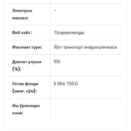
Электрон
-
манзил:
Веб сайт:
Тўлдирилмоқда
Фаолият тури:
Йўл-транспорт инфратузилмаси
Давлат улуши
100
(%):
Устав фонди
5 054 700.0
(минг. сўм):
Иш ўринлари
сони: