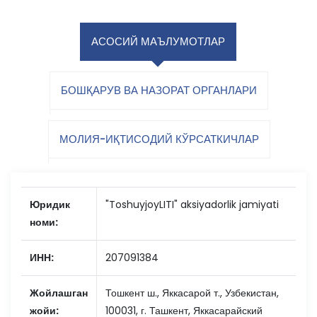
АСОСИЙ МАЪЛУМОТЛАР
БОШҚАРУВ ВА НАЗОРАТ ОРГАНЛАРИ
МОЛИЯ-ИҚТИСОДИЙ КЎРСАТКИЧЛАР
Юридик
"ToshuyjoyLITI" aksiyadorlik jamiyati
номи:
ИНН:
207091384
Жойлашган
Тошкент ш., Яккасарой т., Узбекистан,
жойи:
100031, г. Ташкент, Яккасарайский