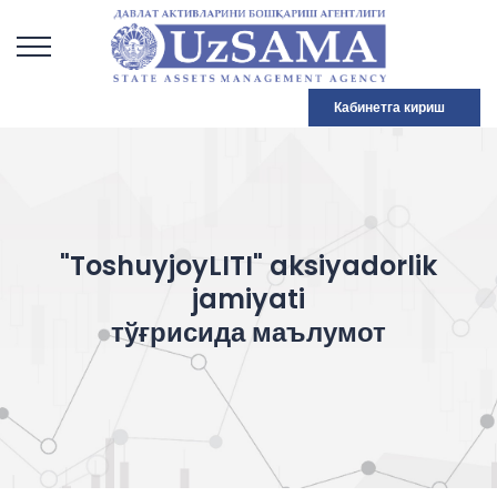
Кабинетга кириш
"ToshuyjoyLITI" aksiyadorlik
jamiyati
тўғрисида маълумот