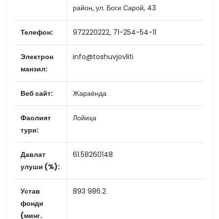
район, ул. Боги Сарой, 43
Телефон:
972220222, 71-254-54-11
Электрон
info@toshuvjovliti
манзил:
Веб сайт:
Жараёнда
Фаолият
Лойиҳа
тури:
Давлат
61.58260148
улуши (%):
Устав
893 986.2
фонди
(минг.