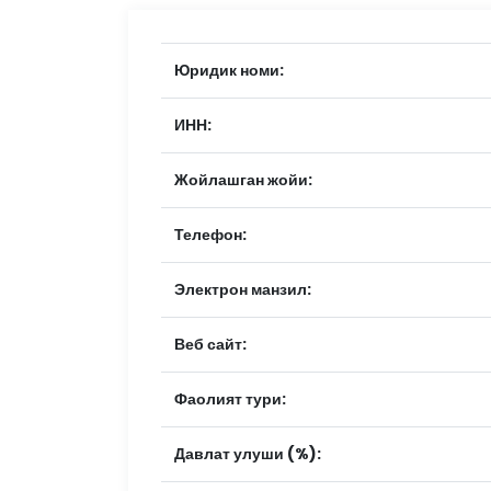
Юридик номи:
ИНН:
Жойлашган жойи:
Телефон:
Электрон манзил:
Веб сайт:
Фаолият тури:
Давлат улуши (%):