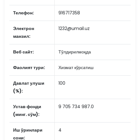
Телефон:
916717358
Электрон
1232@umail.uz
манзил:
Веб сайт:
Тўлдирилмоқда
Фаолият тури:
Хизмат кўрсатиш
Давлат улуши
100
(%):
Устав фонди
9 705 734 987.0
(минг. сўм):
Иш ўринлари
4
сони: