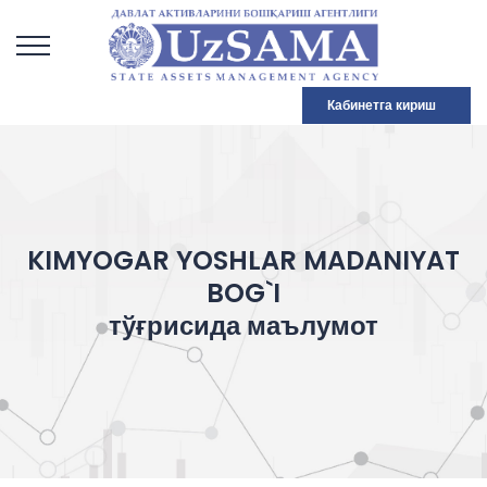
Кабинетга кириш
KIMYOGAR YOSHLAR MADANIYAT
BOG`I
тўғрисида маълумот