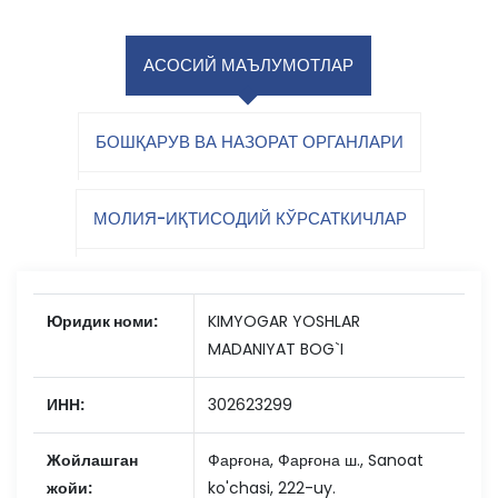
АСОСИЙ МАЪЛУМОТЛАР
БОШҚАРУВ ВА НАЗОРАТ ОРГАНЛАРИ
МОЛИЯ-ИҚТИСОДИЙ КЎРСАТКИЧЛАР
Юридик номи:
KIMYOGAR YOSHLAR
MADANIYAT BOG`I
ИНН:
302623299
Жойлашган
Фарғона, Фарғона ш., Sanoat
жойи:
ko'chasi, 222-uy.