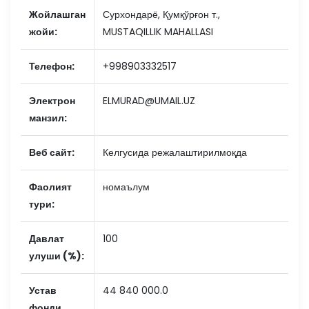
Жойлашган
Сурхондарё, Қумқўрғон т.,
жойи:
MUSTAQILLIK MAHALLASI
Телефон:
+998903332517
Электрон
ELMURAD@UMAIL.UZ
манзил:
Веб сайт:
Келгусида режалаштирилмоқда
Фаолият
номаълум
тури:
Давлат
100
улуши (%):
Устав
44 840 000.0
фонди