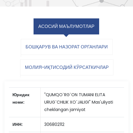
АСОСИЙ МАЪЛУМОТЛАР
БОШҚАРУВ ВА НАЗОРАТ ОРГАНЛАРИ
МОЛИЯ-ИҚТИСОДИЙ КЎРСАТКИЧЛАР
Юридик
"QUMQO`RG`ON TUMANI ELITA
номи:
URUG`CHILIK XO`JALIGI" Mas'uliyati
cheklangan jamiyat
ИНН:
306802112