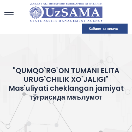
Кабинетга кириш
"QUMQO`RG`ON TUMANI ELITA
URUG`CHILIK XO`JALIGI"
Mas'uliyati cheklangan jamiyat
тўғрисида маълумот