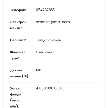
Телефон:
974282855
Электрон
example@mail.com
манзил:
Веб сайт:
Тўлдирилмоқда
Фаолият
Озиқ-овқат
тури:
Давлат
100
улуши (%):
Устав
4 000 000 000.0
фонди
(минг.
сўм):