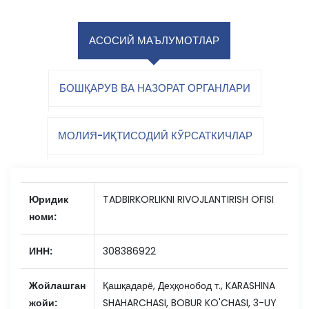
АСОСИЙ МАЪЛУМОТЛАР
БОШҚАРУВ ВА НАЗОРАТ ОРГАНЛАРИ
МОЛИЯ-ИҚТИСОДИЙ КЎРСАТКИЧЛАР
Юридик
TADBIRKORLIKNI RIVOJLANTIRISH OFISI
номи:
ИНН:
308386922
Жойлашган
Қашқадарё, Деҳқонобод т., KARASHINA
жойи:
SHAHARCHASI, BOBUR KO'CHASI, 3-UY