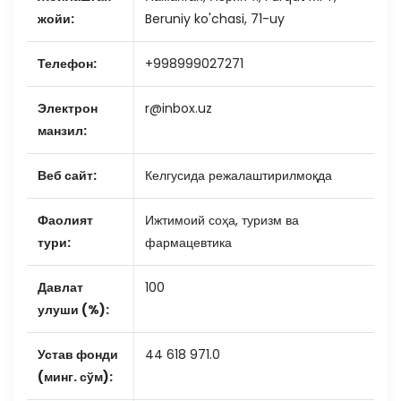
жойи:
Beruniy ko'chasi, 71-uy
Телефон:
+998999027271
Электрон
r@inbox.uz
манзил:
Веб сайт:
Келгусида режалаштирилмоқда
Фаолият
Ижтимоий соҳа, туризм ва
тури:
фармацевтика
Давлат
100
улуши (%):
Устав фонди
44 618 971.0
(минг. сўм):