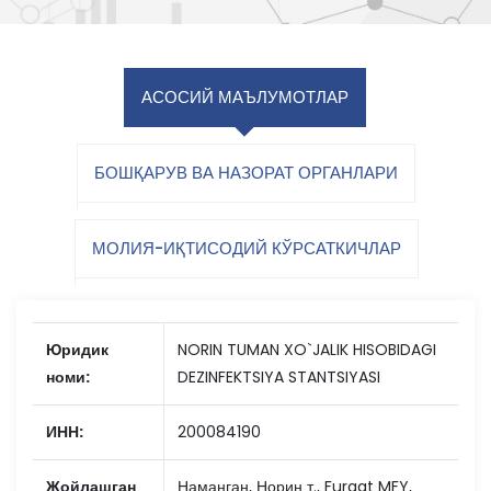
АСОСИЙ МАЪЛУМОТЛАР
БОШҚАРУВ ВА НАЗОРАТ ОРГАНЛАРИ
МОЛИЯ-ИҚТИСОДИЙ КЎРСАТКИЧЛАР
Юридик
NORIN TUMAN XO`JALIK HISOBIDAGI
номи:
DEZINFEKTSIYA STANTSIYASI
ИНН:
200084190
Жойлашган
Наманган, Норин т., Furqat MFY,