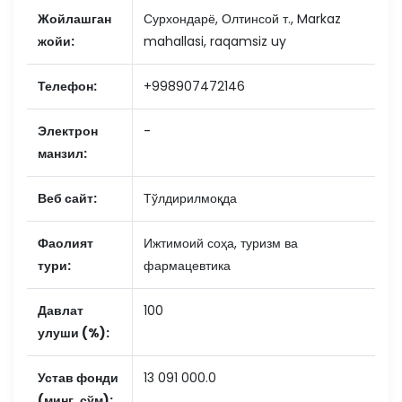
Жойлашган
Сурхондарё, Олтинсой т., Markaz
жойи:
mahallasi, raqamsiz uy
Телефон:
+998907472146
Электрон
-
манзил:
Веб сайт:
Тўлдирилмоқда
Фаолият
Ижтимоий соҳа, туризм ва
тури:
фармацевтика
Давлат
100
улуши (%):
Устав фонди
13 091 000.0
(минг. сўм):