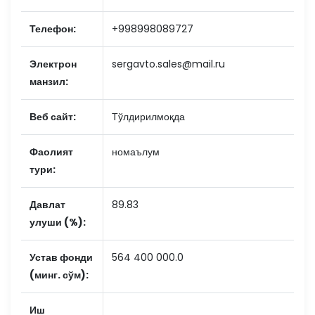
Телефон:
+998998089727
Электрон
sergavto.sales@mail.ru
манзил:
Веб сайт:
Тўлдирилмоқда
Фаолият
номаълум
тури:
Давлат
89.83
улуши (%):
Устав фонди
564 400 000.0
(минг. сўм):
Иш