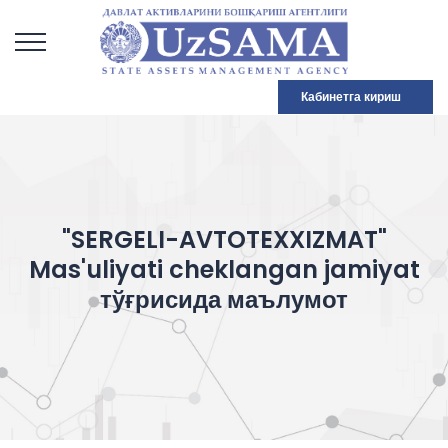
Кабинетга кириш
"SERGELI-AVTOTEXXIZMAT"
Mas'uliyati cheklangan jamiyat
тўғрисида маълумот