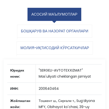
АСОСИЙ МАЪЛУМОТЛАР
БОШҚАРУВ ВА НАЗОРАТ ОРГАНЛАРИ
МОЛИЯ-ИҚТИСОДИЙ КЎРСАТКИЧЛАР
Юридик
"SERGELI-AVTOTEXXIZMAT"
номи:
Mas'uliyati cheklangan jamiyat
ИНН:
200640464
Жойлашган
Тошкент ш., Сирғали т., Sugʻdiyona
жойи:
MFY, Obihayot ko'chasi, 39-uy