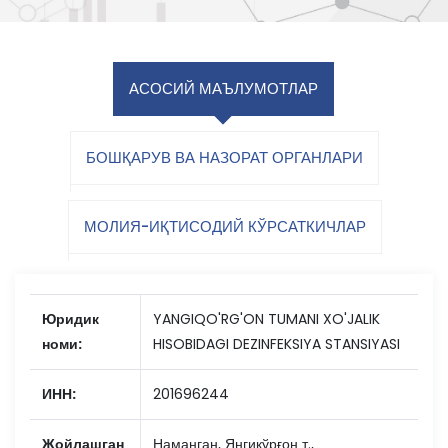
АСОСИЙ МАЪЛУМОТЛАР
БОШҚАРУВ ВА НАЗОРАТ ОРГАНЛАРИ
МОЛИЯ-ИҚТИСОДИЙ КЎРСАТКИЧЛАР
Юридик
YANGIQO'RG'ON TUMANI XO'JALIK
номи:
HISOBIDAGI DEZINFEKSIYA STANSIYASI
ИНН:
201696244
Жойлашган
Наманган, Янгиқўрғон т.,