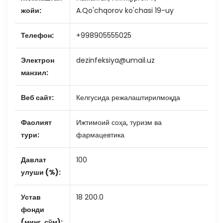
жойи:
A.Qo'chqorov ko'chasi 19-uy
Телефон:
+998905555025
Электрон
dezinfeksiya@umail.uz
манзил:
Веб сайт:
Келгусида режалаштирилмоқда
Фаолият
Ижтимоий соҳа, туризм ва
тури:
фармацевтика
Давлат
100
улуши (%):
Устав
18 200.0
фонди
(минг. сўм):